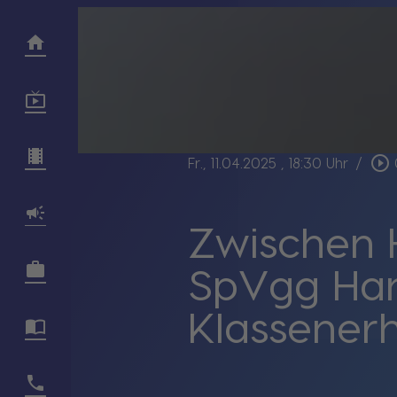
play_circle_outline
Fr., 11.04.2025
, 18:30 Uhr
/
Zwischen 
SpVgg Han
Klassenerh