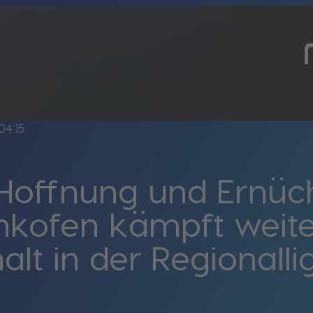
04:15
Hoffnung und Ernüc
kofen kämpft weit
alt in der Regionall