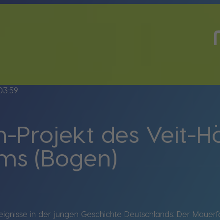
03:59
-Projekt des Veit-H
ms (Bogen)
reignisse in der jungen Geschichte Deutschlands: Der Mauerf