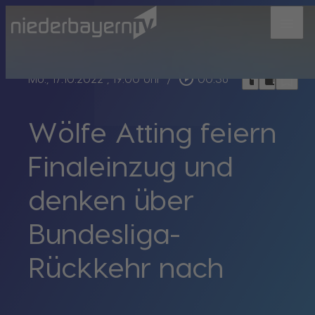
menu
bookmark_border
play_circle_outline
headphones
chrome_reader_mode
Mo., 17.10.2022
, 19:00 Uhr
/
00:36
Wölfe Atting feiern
Finaleinzug und
denken über
Bundesliga-
Rückkehr nach