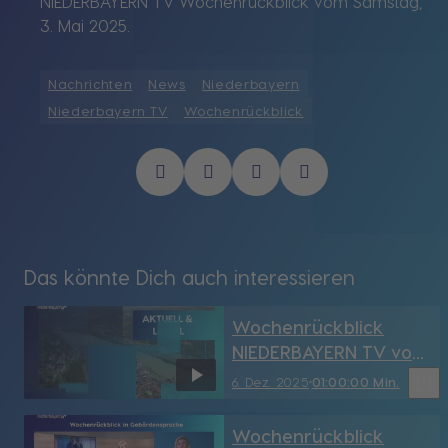
NIEDERBAYERN TV Wochenrückblick vom Samstag,
3. Mai 2025.
Nachrichten
News
Niederbayern
Niederbayern TV
Wochenrückblick
Das könnte Dich auch interessieren
Wochenrückblick
NIEDERBAYERN TV vom
6.12.2025
bookmark_border
6. Dez. 2025
01:00:00 Min.
Wochenrückblick