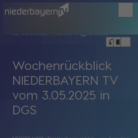
menu
play_circle_outline
Sa., 03.05.2025
, 19:02 Uhr
/
01:00:00
bookmark_border
headphones
chrome_reader_mode
Wochenrückblick
NIEDERBAYERN TV
vom 3.05.2025 in
DGS