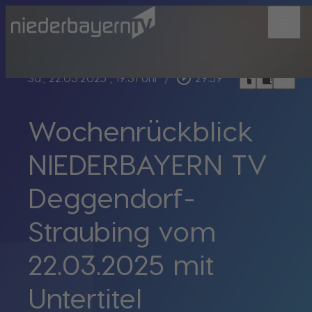
menu
bookmark_border
play_circle_outline
headphones
chrome_reader_mode
Sa., 22.03.2025
, 19:31 Uhr
/
29:59
Wochenrückblick
NIEDERBAYERN TV
Deggendorf-
Straubing vom
22.03.2025 mit
Untertitel