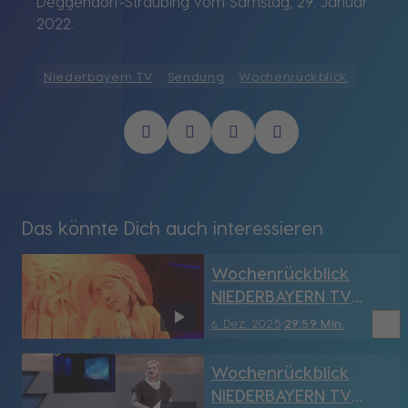
Deggendorf-Straubing vom Samstag, 29. Januar
2022.
Niederbayern TV
Sendung
Wochenrückblick
Das könnte Dich auch interessieren
Wochenrückblick
NIEDERBAYERN TV
Deggendorf-SR vom
bookmark_border
6. Dez. 2025
29:59 Min.
6.12.2025
Wochenrückblick
NIEDERBAYERN TV