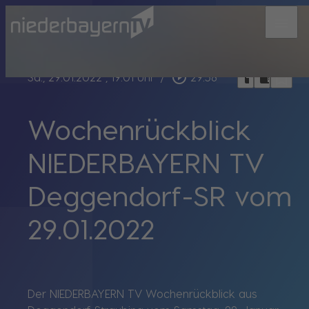
menu
bookmark_border
play_circle_outline
headphones
chrome_reader_mode
Sa., 29.01.2022
, 19:01 Uhr
/
29:58
Wochenrückblick
NIEDERBAYERN TV
Deggendorf-SR vom
29.01.2022
Der NIEDERBAYERN TV Wochenrückblick aus