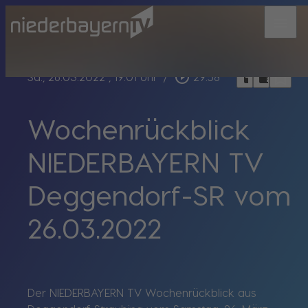
menu
bookmark_border
play_circle_outline
headphones
chrome_reader_mode
Sa., 26.03.2022
, 19:01 Uhr
/
29:58
Wochenrückblick
NIEDERBAYERN TV
Deggendorf-SR vom
26.03.2022
Der NIEDERBAYERN TV Wochenrückblick aus