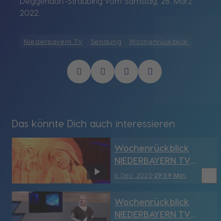
Deggendorf-Straubing vom Samstag, 26. März
2022.
Niederbayern TV
Sendung
Wochenrückblick
Das könnte Dich auch interessieren
Wochenrückblick
NIEDERBAYERN TV
Deggendorf-SR vom
bookmark_border
6. Dez. 2025
29:59 Min.
6.12.2025
Wochenrückblick
NIEDERBAYERN TV