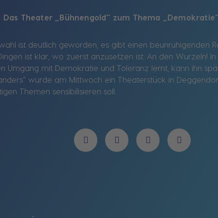
 – Das Theater „Bühnengold“ zum Thema „Demokratie“
ahl ist deutlich geworden, es gibt einen beunruhigenden Re
 Dingen ist klar, wo zuerst anzusetzen ist: An den Wurzeln! 
en Umgang mit Demokratie und Toleranz lernt, kann ihn s
nders“ wurde am Mittwoch ein Theaterstück in Deggendorf 
tigen Themen sensibilisieren soll.