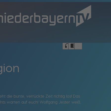
bookmark_border
headphones
chrome_reader_mode
gion
 die bunte, verrückte Zeit richtig los! Das
ghts warten auf euch! Wolfgang Jester weiß,