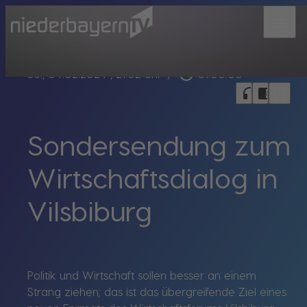
menu
play_circle_outline
So., 04.02.2024
, 21:02 Uhr
/
01:00:00
bookmark_border
headphones
chrome_reader_mode
Sondersendung zum
Wirtschaftsdialog in
Vilsbiburg
Politik und Wirtschaft sollen besser an einem
Strang ziehen; das ist das übergreifende Ziel eines