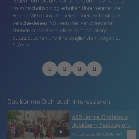
neuen Formats des Wirtschaftsforums Vilsbiburg.
Im Wirtschaftsdialog erhalten Unternehmer der
Region Vilsbiburg die Gelegenheit, sich mit vier
verschiedenen Politikern vier verschiedener
Ebenen in der Form eines Speed Datings
auszutauschen und ihre dinglichsten Fragen zu
äußern.
Das könnte Dich auch interessieren
650 Jahre Grafenau:
Jubiläum, Festzug und
Zukunft
bookmark_border
19. Juli 2026
01:00:00 Min.