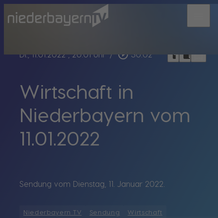
menu
bookmark_border
play_circle_outline
headphones
chrome_reader_mode
Di., 11.01.2022
, 20:01 Uhr
/
30:02
Wirtschaft in
Niederbayern vom
11.01.2022
Sendung vom Dienstag, 11. Januar 2022.
Niederbayern TV
Sendung
Wirtschaft