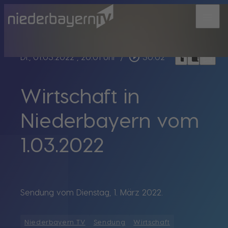
menu
bookmark_border
play_circle_outline
headphones
chrome_reader_mode
Di., 01.03.2022
, 20:01 Uhr
/
30:02
Wirtschaft in
Niederbayern vom
1.03.2022
Sendung vom Dienstag, 1. März 2022.
Niederbayern TV
Sendung
Wirtschaft