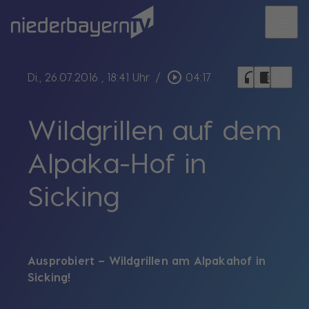
menu
bookmark_border
play_circle_outline
headphones
chrome_reader_mode
Di., 26.07.2016
, 18:41 Uhr
/
04:17
Wildgrillen auf dem
Alpaka-Hof in
Sicking
Ausprobiert –
Wildgrillen am Alpakahof in
Sicking!