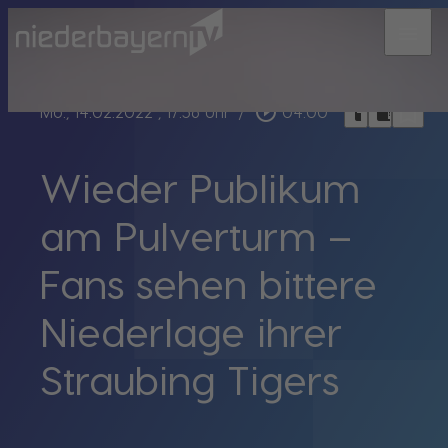
menu
bookmark_border
play_circle_outline
headphones
chrome_reader_mode
Mo., 14.02.2022
, 17:56 Uhr
/
04:00
Wieder Publikum
am Pulverturm –
Fans sehen bittere
Niederlage ihrer
Straubing Tigers