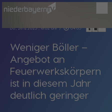
menu
bookmark_border
play_circle_outline
headphones
chrome_reader_mode
Do., 28.12.2023
, 18:02 Uhr
/
04:05
Weniger Böller –
Angebot an
Feuerwerkskörpern
ist in diesem Jahr
deutlich geringer