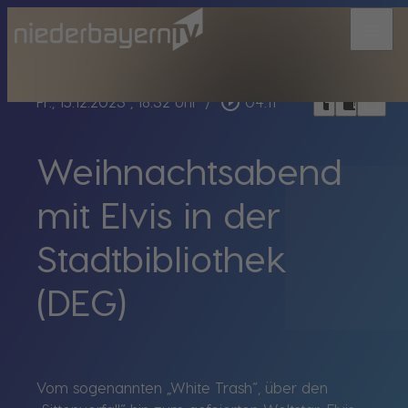
menu
bookmark_border
play_circle_outline
headphones
chrome_reader_mode
Fr., 15.12.2023
, 18:32 Uhr
/
04:11
Weihnachtsabend
mit Elvis in der
Stadtbibliothek
(DEG)
Vom sogenannten „White Trash“, über den