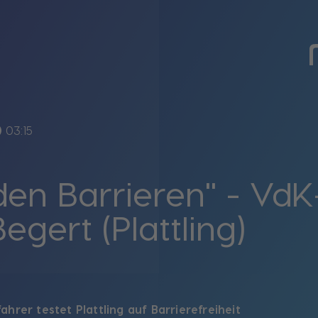
line
03:15
en Barrieren" - VdK
egert (Plattling)
fahrer testet Plattling auf Barrierefreiheit