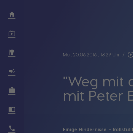
play_circle_out
Mo., 20.06.2016
, 18:29 Uhr
/
"Weg mit d
mit Peter B
Einige Hindernisse – Rollstull