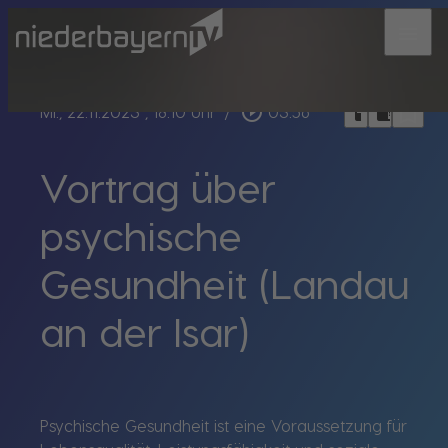
menu
bookmark_border
play_circle_outline
headphones
chrome_reader_mode
Mi., 22.11.2023
, 18:10 Uhr
/
03:56
Vortrag über
psychische
Gesundheit (Landau
an der Isar)
Psychische Gesundheit ist eine Voraussetzung für