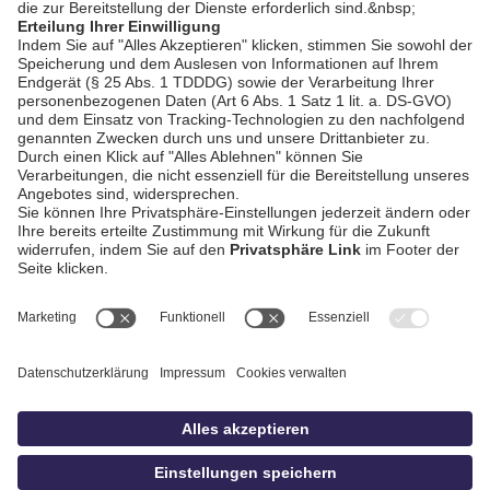
Stille Stunde (DEG)
AGB / Gewinnspiele
Datenschutz
Impressum
Kontakt
bildschnitt
idowa.de