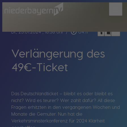
menu
bookmark_border
play_circle_outline
headphones
chrome_reader_mode
Di., 23.01.2024
, 18:38 Uhr
/
04:11
Verlängerung des
49€-Ticket
Das Deutschlandticket – bleibt es oder bleibt es
nicht? Wird es teurer? Wer zahlt dafür? All diese
Fragen erhitzten in den vergangenen Wochen und
Monate die Gemüter. Nun hat die
Verkehrsministerkonferenz für 2024 Klarheit