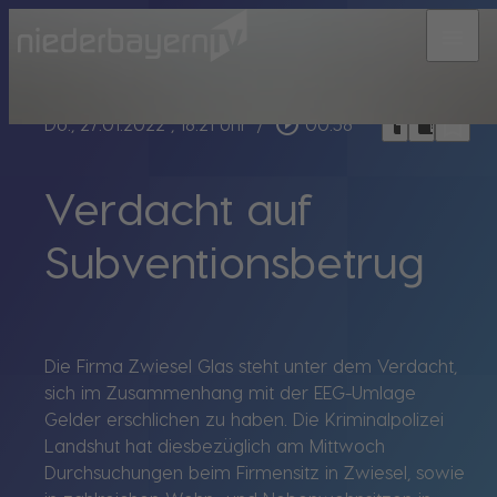
menu
bookmark_border
play_circle_outline
headphones
chrome_reader_mode
Do., 27.01.2022
, 18:21 Uhr
/
00:58
Verdacht auf
Subventionsbetrug
Die Firma Zwiesel Glas steht unter dem Verdacht,
sich im Zusammenhang mit der EEG-Umlage
Gelder erschlichen zu haben. Die Kriminalpolizei
Landshut hat diesbezüglich am Mittwoch
Durchsuchungen beim Firmensitz in Zwiesel, sowie