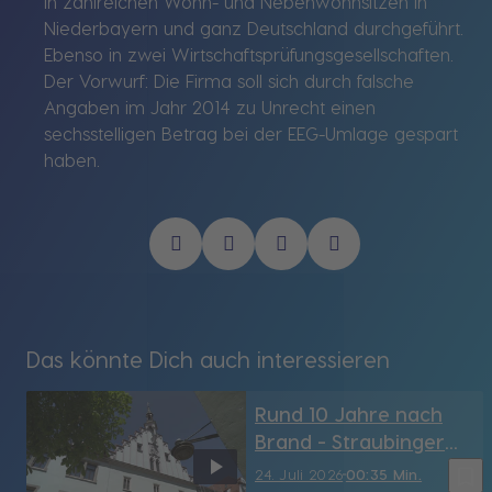
in zahlreichen Wohn- und Nebenwohnsitzen in
Niederbayern und ganz Deutschland durchgeführt.
Ebenso in zwei Wirtschaftsprüfungsgesellschaften.
Der Vorwurf: Die Firma soll sich durch falsche
Angaben im Jahr 2014 zu Unrecht einen
sechsstelligen Betrag bei der EEG-Umlage gespart
haben.
Das könnte Dich auch interessieren
Rund 10 Jahre nach
Brand - Straubinger
Rathaus hat sein
bookmark_border
24. Juli 2026
00:35 Min.