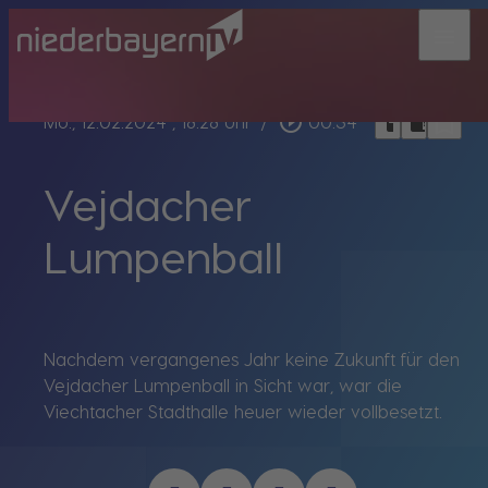
menu
bookmark_border
play_circle_outline
headphones
chrome_reader_mode
Mo., 12.02.2024
, 18:28 Uhr
/
00:34
Vejdacher
Lumpenball
Nachdem vergangenes Jahr keine Zukunft für den
Vejdacher Lumpenball in Sicht war, war die
Viechtacher Stadthalle heuer wieder vollbesetzt.