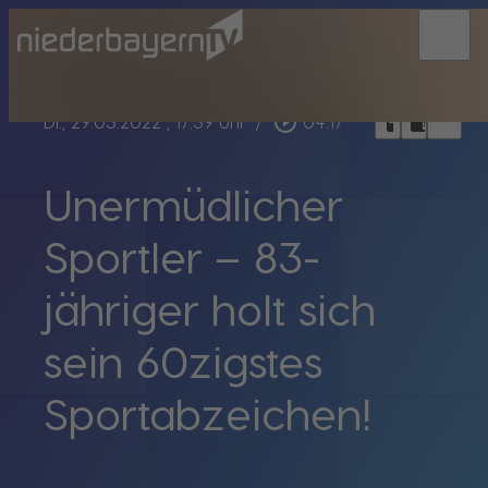
menu
bookmark_border
play_circle_outline
headphones
chrome_reader_mode
Di., 29.03.2022
, 17:39 Uhr
/
04:17
Unermüdlicher
Sportler – 83-
jähriger holt sich
sein 60zigstes
Sportabzeichen!