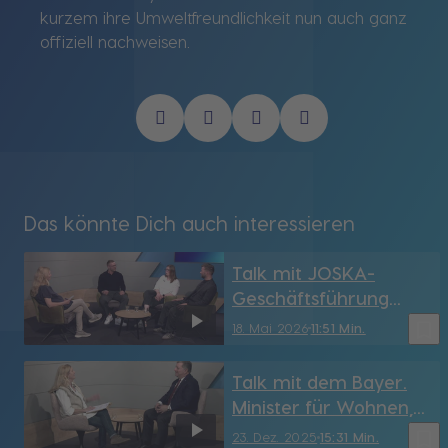
kurzem ihre Umweltfreundlichkeit nun auch ganz
offiziell nachweisen.
Das könnte Dich auch interessieren
Talk mit JOSKA-
Geschäftsführung
(Bodenmais/DEG)
bookmark_border
18. Mai 2026
11:51 Min.
Talk mit dem Bayer.
Minister für Wohnen,
Bau und Verkehr,
bookmark_border
23. Dez. 2025
15:31 Min.