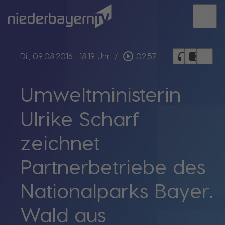
menu
bookmark_border
play_circle_outline
headphones
chrome_reader_mode
Di., 09.08.2016
, 18:19 Uhr
/
02:57
Umweltministerin
Ulrike Scharf
zeichnet
Partnerbetriebe des
Nationalparks Bayer.
Wald aus