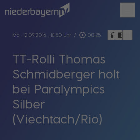
menu
bookmark_border
play_circle_outline
headphones
chrome_reader_mode
Mo., 12.09.2016
, 18:50 Uhr
/
00:25
TT-Rolli Thomas
Schmidberger holt
bei Paralympics
Silber
(Viechtach/Rio)