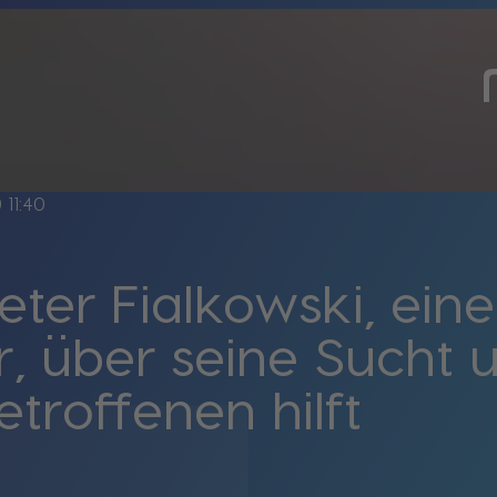
ine
11:40
ieter Fialkowski, e
r, über seine Sucht 
troffenen hilft