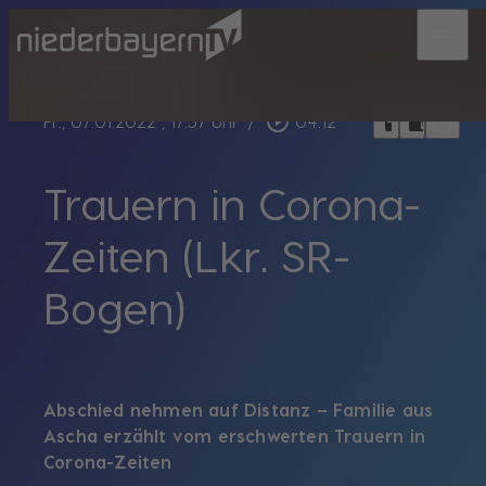
menu
bookmark_border
play_circle_outline
headphones
chrome_reader_mode
Fr., 07.01.2022
, 17:57 Uhr
/
04:12
Trauern in Corona-
Zeiten (Lkr. SR-
Bogen)
Abschied nehmen auf Distanz – Familie aus
Ascha erzählt vom erschwerten Trauern in
Corona-Zeiten