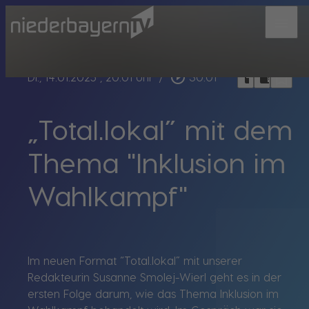
menu
bookmark_border
play_circle_outline
headphones
chrome_reader_mode
Di., 14.01.2025
, 20:01 Uhr
/
30:01
„Total.lokal” mit dem
Thema "Inklusion im
Wahlkampf"
Im neuen Format “Total.lokal” mit unserer
Redakteurin Susanne Smolej-Wierl geht es in der
ersten Folge darum, wie das Thema Inklusion im