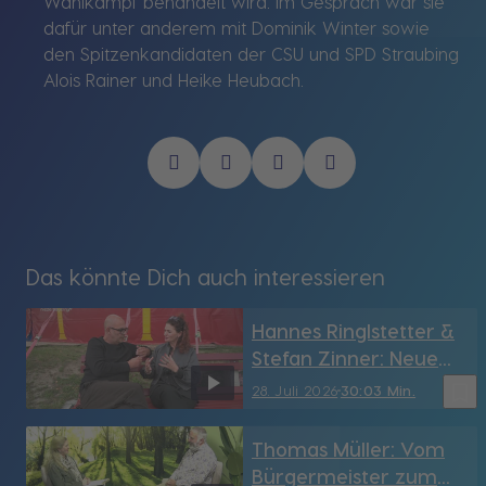
Wahlkampf behandelt wird. Im Gespräch war sie
dafür unter anderem mit Dominik Winter sowie
den Spitzenkandidaten der CSU und SPD Straubing
Alois Rainer und Heike Heubach.
Das könnte Dich auch interessieren
Hannes Ringlstetter &
Stefan Zinner: Neue
Show in Passau
bookmark_border
28. Juli 2026
30:03 Min.
Thomas Müller: Vom
Bürgermeister zum