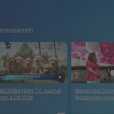
eressieren
NIEDERBAYERN TV Journal
Mammobil Oster
vom 6.08.2026
Brustkrebsvorso