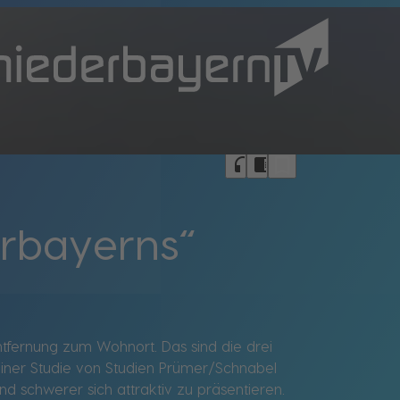
bookmark_border
headphones
chrome_reader_mode
erbayerns“
ntfernung zum Wohnort. Das sind die drei
 einer Studie von Studien Prümer/Schnabel
d schwerer sich attraktiv zu präsentieren.