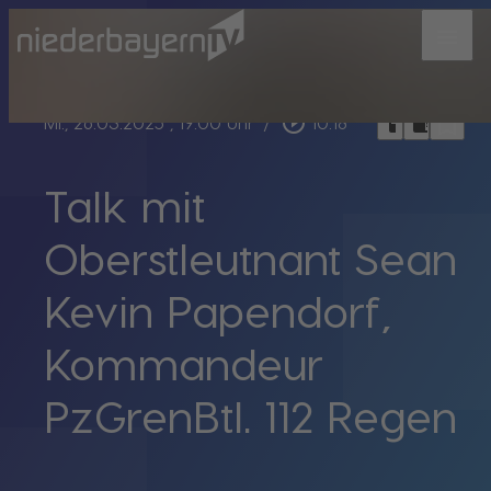
menu
bookmark_border
play_circle_outline
headphones
chrome_reader_mode
Mi., 26.03.2025
, 19:00 Uhr
/
10:18
Talk mit
Oberstleutnant Sean
Kevin Papendorf,
Kommandeur
PzGrenBtl. 112 Regen