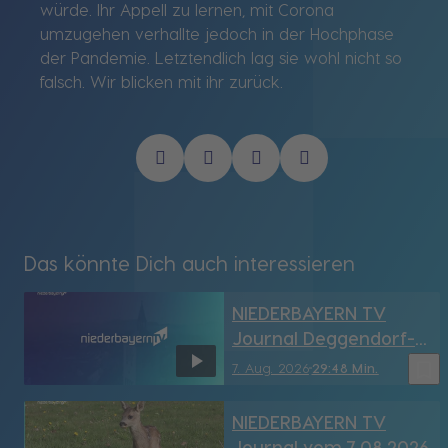
würde. Ihr Appell zu lernen, mit Corona
umzugehen verhallte jedoch in der Hochphase
der Pandemie. Letztendlich lag sie wohl nicht so
falsch. Wir blicken mit ihr zurück.
Das könnte Dich auch interessieren
NIEDERBAYERN TV
Journal Deggendorf-
Straubing vom
bookmark_border
7. Aug. 2026
29:48 Min.
7.08.2026
NIEDERBAYERN TV
Journal vom 7.08.2026