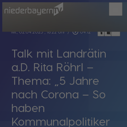
menu
bookmark_border
play_circle_outline
headphones
chrome_reader_mode
Mi., 02.04.2025
, 18:22 Uhr
/
04:12
Talk mit Landrätin
a.D. Rita Röhrl –
Thema: „5 Jahre
nach Corona – So
haben
Kommunalpolitiker