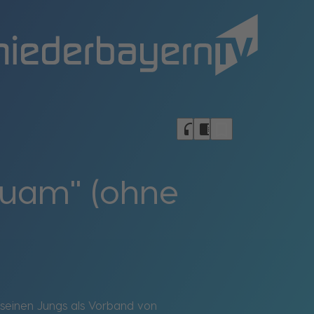
bookmark_border
headphones
chrome_reader_mode
Buam" (ohne
 seinen Jungs als Vorband von