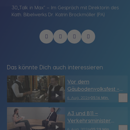
30„Talk in Max“ – Im Gespräch mit Direktorin des
Kath. Bibelwerks Dr. Katrin Brockmöller (PA)
Das könnte Dich auch interessieren
Vor dem
Gäubodenvolksfest -
Lederhosn-Check in
bookmark_border
6. Aug. 2026
05:16 Min.
Straubing
A3 und B11 –
Verkehrsminister
Christian Bernreiter
bookmark_border
6. Aug. 2026
05:29 Min.