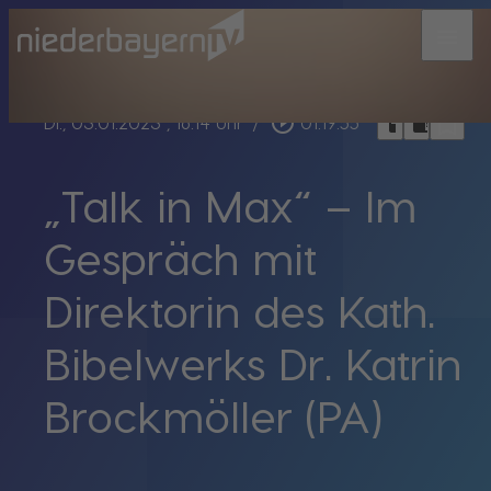
menu
bookmark_border
play_circle_outline
headphones
chrome_reader_mode
Di., 03.01.2023
, 16:14 Uhr
/
01:19:55
„Talk in Max“ – Im
Gespräch mit
Direktorin des Kath.
Bibelwerks Dr. Katrin
Brockmöller (PA)