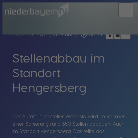
menu
bookmark_border
play_circle_outline
headphones
chrome_reader_mode
Do., 03.04.2025
, 18:29 Uhr
/
00:34
Stellenabbau im
Standort
Hengersberg
Der Autoteilehersteller Webasto wird im Rahmen
einer Sanierung rund 650 Stellen abbauen. Auch
im Standort Hengersberg. Das teilte das