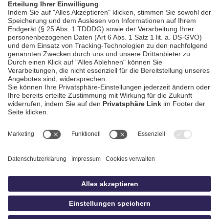
Niederlage gegen
Schwäbisch Hall
AGB / Gewinnspiele
Datenschutz
Impressum
Kontakt
bildschnitt
idowa.de
Privatsphäre