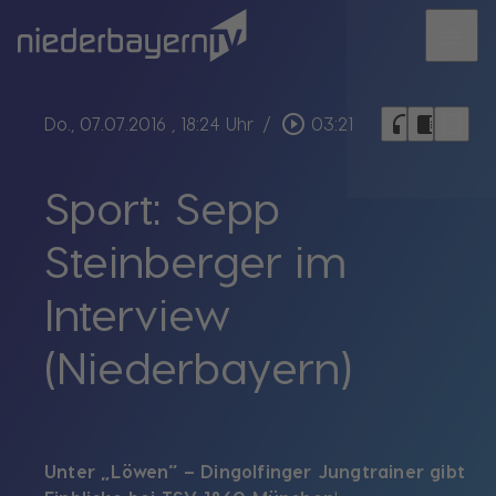
menu
bookmark_border
play_circle_outline
headphones
chrome_reader_mode
Do., 07.07.2016
, 18:24 Uhr
/
03:21
Sport: Sepp
Steinberger im
Interview
(Niederbayern)
Unter „Löwen“ – Dingolfinger Jungtrainer gibt