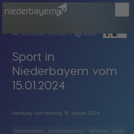
menu
bookmark_border
play_circle_outline
headphones
chrome_reader_mode
Mo., 15.01.2024
, 19:01 Uhr
/
30:05
Sport in
Niederbayern vom
15.01.2024
Sendung vom Montag, 15. Januar 2024.
Niederbayern
Niederbayern TV
Sendung
Sport