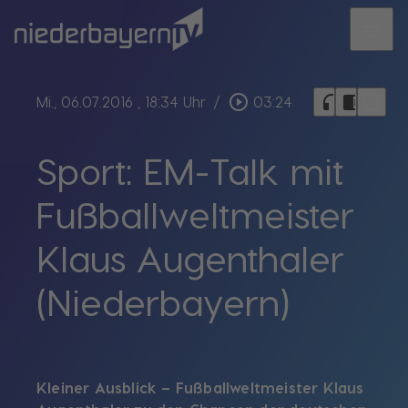
menu
bookmark_border
play_circle_outline
headphones
chrome_reader_mode
Mi., 06.07.2016
, 18:34 Uhr
/
03:24
Sport: EM-Talk mit
Fußballweltmeister
Klaus Augenthaler
(Niederbayern)
Kleiner Ausblick – Fußballweltmeister Klaus