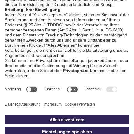
Straubing ersten
Saisonsieg in der
Bezirksliga West
AGB / Gewinnspiele
Datenschutz
Impressum
Kontakt
bildschnitt
idowa.de