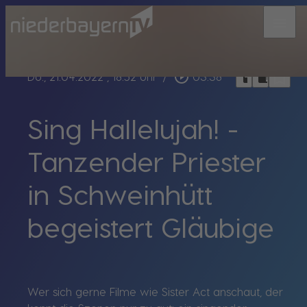
menu
bookmark_border
play_circle_outline
headphones
chrome_reader_mode
Do., 21.04.2022
, 18:52 Uhr
/
03:38
Sing Hallelujah! -
Tanzender Priester
in Schweinhütt
begeistert Gläubige
Wer sich gerne Filme wie Sister Act anschaut, der