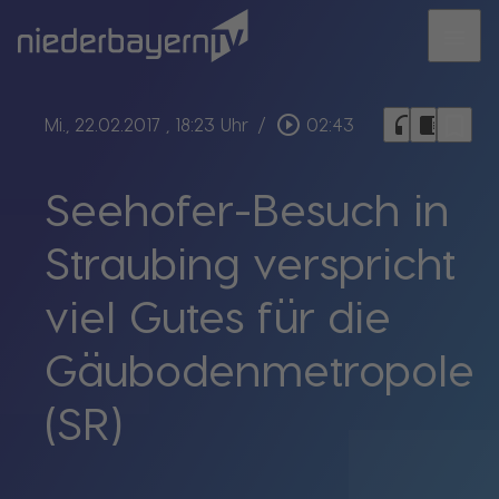
menu
bookmark_border
play_circle_outline
headphones
chrome_reader_mode
Mi., 22.02.2017
, 18:23 Uhr
/
02:43
Seehofer-Besuch in
Straubing verspricht
viel Gutes für die
Gäubodenmetropole
(SR)