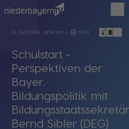
menu
bookmark_border
play_circle_outline
headphones
chrome_reader_mode
Di., 13.09.2016
, 18:54 Uhr
/
04:13
Schulstart -
Perspektiven der
Bayer.
Bildungspolitik mit
Bildungsstaatssekretä
Bernd Sibler (DEG)