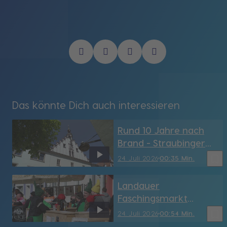
Das könnte Dich auch interessieren
Rund 10 Jahre nach
Brand - Straubinger
Rathaus hat sein
bookmark_border
24. Juli 2026
00:35 Min.
Türmchen wieder (SR)
Landauer
Faschingsmarkt
möglicherweise vor
bookmark_border
24. Juli 2026
00:54 Min.
dem Aus - dringend