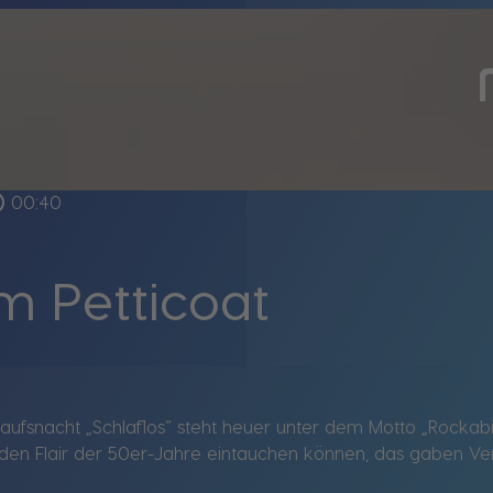
tline
00:40
im Petticoat
kaufsnacht „Schlaflos“ steht heuer unter dem Motto „Rockabil
n den Flair der 50er-Jahre eintauchen können, das gaben 