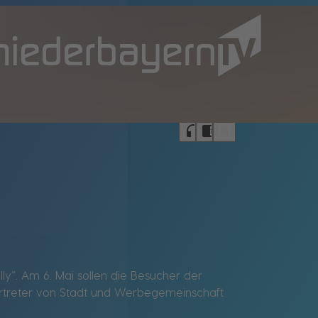
bookmark_border
headphones
chrome_reader_mode
ly“. Am 6. Mai sollen die Besucher der
Vertreter von Stadt und Werbegemeinschaft