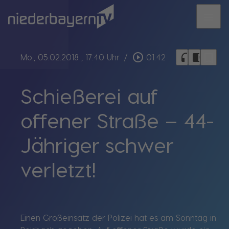
menu
bookmark_border
play_circle_outline
headphones
chrome_reader_mode
Mo., 05.02.2018
, 17:40 Uhr
/
01:42
Schießerei auf
offener Straße – 44-
Jähriger schwer
verletzt!
Einen Großeinsatz der Polizei hat es am Sonntag in