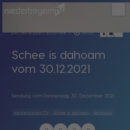
menu
bookmark_border
play_circle_outline
headphones
chrome_reader_mode
Do., 30.12.2021
, 20:01 Uhr
/
30:01
Schee is dahoam
vom 30.12.2021
Sendung vom Donnerstag, 30. Dezember 2021.
Niederbayern TV
Schee is dahoam
Sendung