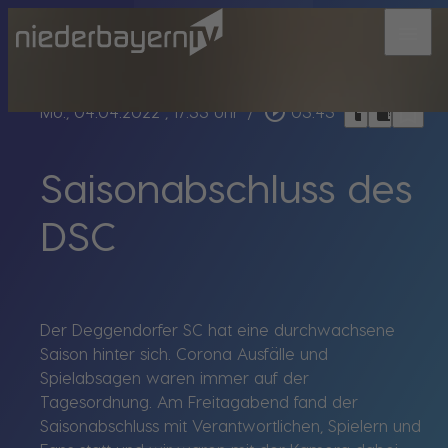
menu
bookmark_border
play_circle_outline
headphones
chrome_reader_mode
Mo., 04.04.2022
, 17:33 Uhr
/
03:43
Saisonabschluss des
DSC
Der Deggendorfer SC hat eine durchwachsene
Saison hinter sich. Corona Ausfälle und
Spielabsagen waren immer auf der
Tagesordnung. Am Freitagabend fand der
Saisonabschluss mit Verantwortlichen, Spielern und