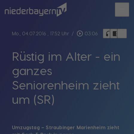
menu
bookmark_border
play_circle_outline
headphones
chrome_reader_mode
Mo., 04.07.2016
, 17:52 Uhr
/
03:06
Rüstig im Alter - ein
ganzes
Seniorenheim zieht
um (SR)
Umzugstag – Straubinger Marienheim zieht