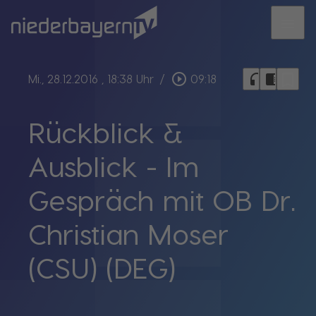
menu
bookmark_border
play_circle_outline
headphones
chrome_reader_mode
Mi., 28.12.2016
, 18:38 Uhr
/
09:18
Rückblick &
Ausblick - Im
Gespräch mit OB Dr.
Christian Moser
(CSU) (DEG)