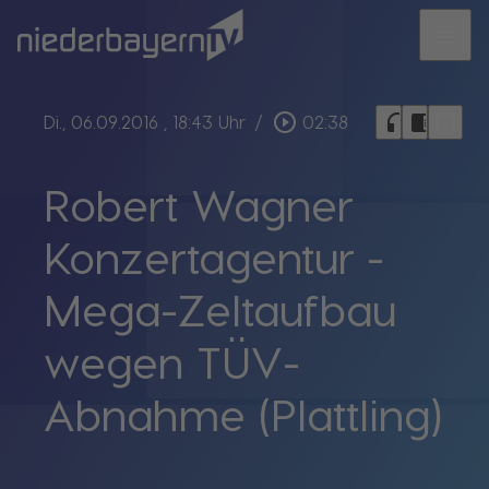
menu
bookmark_border
play_circle_outline
headphones
chrome_reader_mode
Di., 06.09.2016
, 18:43 Uhr
/
02:38
Robert Wagner
Konzertagentur -
Mega-Zeltaufbau
wegen TÜV-
Abnahme (Plattling)