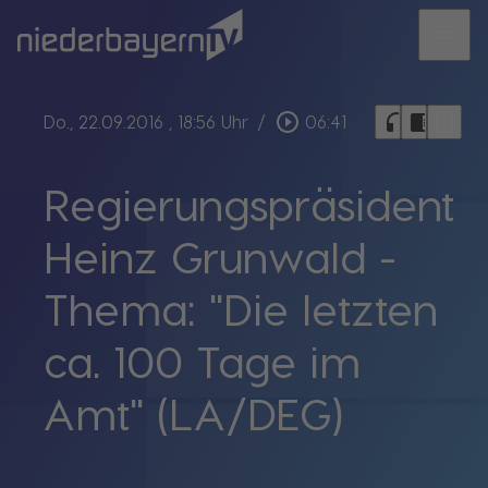
menu
bookmark_border
play_circle_outline
headphones
chrome_reader_mode
Do., 22.09.2016
, 18:56 Uhr
/
06:41
Regierungspräsident
Heinz Grunwald -
Thema: "Die letzten
ca. 100 Tage im
Amt" (LA/DEG)