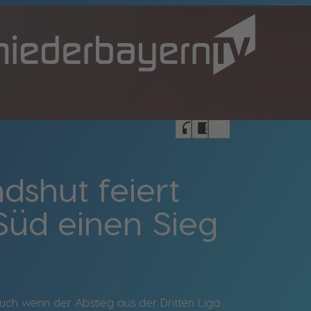
bookmark_border
headphones
chrome_reader_mode
dshut feiert
Süd einen Sieg
auch wenn der Abstieg aus der Dritten Liga