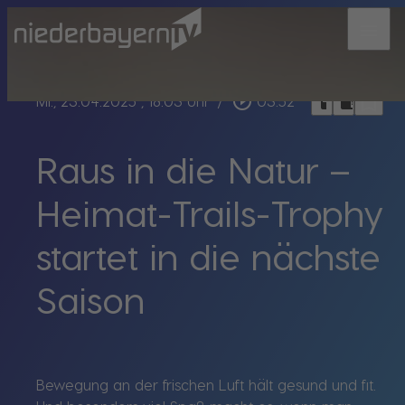
menu
bookmark_border
play_circle_outline
headphones
chrome_reader_mode
Mi., 23.04.2025
, 18:03 Uhr
/
03:52
Raus in die Natur –
Heimat-Trails-Trophy
startet in die nächste
Saison
Bewegung an der frischen Luft hält gesund und fit.